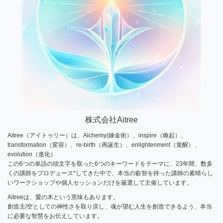
株式会社Aitree
Aitree（アイトゥリー）は、Alchemy(錬金術）、inspire（喚起）、
transformation（変容）、re-birth（再誕生）、enlightenment（覚醒）、
evolution（進化）
この6つの単語の頭文字を取った6つのキーワードをテーマに、23年間、数多
くの講師をプロデュース*してきた中で、本当の叡智を持った講師の素晴らし
いワークショップや個人セッションだけを厳選して主催しています。
Aitreeは、愛の木という意味もあります。
創造主/空としての神性さを取り戻し、魂が望む人生を創造できるよう、本当
に必要な智慧をお伝えしています。