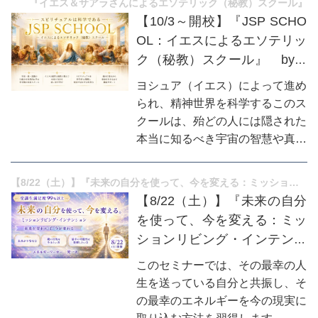
『イエス＆サアラさんによるエソテリック（秘教）スクール』
【10/3～開校】『JSP SCHO
OL：イエスによるエソテリッ
ク（秘教）スクール』 by S
aarahat(サアラ)
ヨシュア（イエス）によって進め
られ、精神世界を科学するこのス
クールは、殆どの人には隠された
本当に知るべき宇宙の智慧や真理
を学び得ることで、まだまだ眠っ
ている私たちの本質と可能性を目
【8/22（土）】『未来の自分を使って、今を変える：ミッションリビング・インテンション』
覚めさせます。それは、とてつも
【8/22（土）】『未来の自分
ない可能性を秘めた人類の本当の
を使って、今を変える：ミッ
力です。
ションリビング・インテンシ
ョン』
このセミナーでは、その最幸の人
生を送っている自分と共振し、そ
の最幸のエネルギーを今の現実に