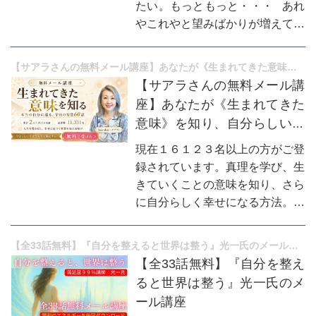
たい。もっともっと・・・ あれ
やこれやと望みばかりが増えてい
っては、 ちっとも半年前、1年
前と変わっていない・・・ 今ま
【サアラさんの無料メール講座】あなたが《生まれてきた意味》を知り、自分らしい幸せを生きる。
で沢山のセミナーや個人セッショ
【サアラさんの無料メール講
ンに参加し、 何十万、何...
座】あなたが《生まれてきた
意味》を知り、自分らしい幸
せを生きる。
現在１６１２３名以上の方がご登
録されています。真理を学び、生
きていくことの意味を知り、さら
に自分らしく幸せになる方法。１
回ごとにテーマが決まっており、
【１日を決める朝】こそ、智慧を
【全33話無料】『自分を整えると世界は整う』光一氏のメール講座
得るのに最適です。読んで取り組
【全33話無料】『自分を整え
むワークなども多数入っていま
ると世界は整う』光一氏のメ
す。 読んだ方からは素晴らしい
ール講座
との声を多数頂いております。