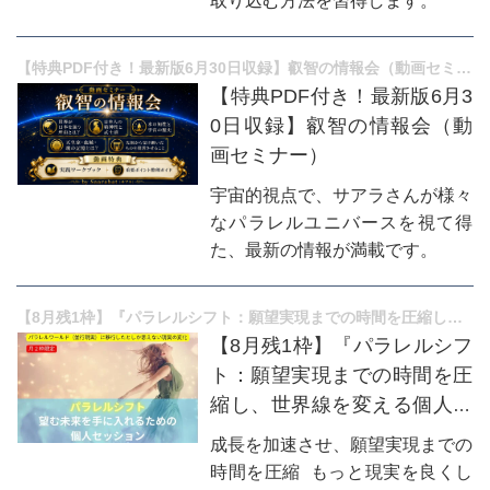
取り込む方法を習得します。
【特典PDF付き！最新版6月30日収録】叡智の情報会（動画セミナー）
【特典PDF付き！最新版6月3
0日収録】叡智の情報会（動
画セミナー）
宇宙的視点で、サアラさんが様々
なパラレルユニバースを視て得
た、最新の情報が満載です。
【8月残1枠】『パラレルシフト：願望実現までの時間を圧縮し、世界線を変える個人セッション 』
【8月残1枠】『パラレルシフ
ト：願望実現までの時間を圧
縮し、世界線を変える個人セ
ッション 』
成長を加速させ、願望実現までの
時間を圧縮 もっと現実を良くし