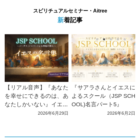
スピリチュアルセミナー・Aitree
新着記事
版
【リアル音声】『あなた
『サアラさんとイエスに
情
を幸せにできるのは、あ
よるスクール（JSP SCH
なたしかいない』イエス
OOL)名言パート5』
（サアラ）
日
2026年6月29日
2026年6月2日