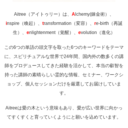
Aitree（アイトゥリー）は、
A
lchemy(錬金術）、
i
nspire（喚起）、
t
ransformation（変容）、
r
e-birth（再誕
生）、
e
nlightenment（覚醒）、
e
volution（進化）
この6つの単語の頭文字を取った6つのキーワードをテーマ
に、スピリチュアルな世界で24年間、国内外の数多くの講
師をプロデュースしてきた経験を活かして、本当の叡智を
持った講師の素晴らしい霊的な情報、セミナー、ワークシ
ョップ、個人セッションだけを厳選してお届けしていま
す。
Aitreeは愛の木という意味もあり、愛が広い世界に向かっ
てすくすくと育っていくようにと願いを込めています。