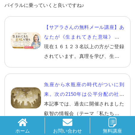
パイラルに乗っていくと良いですね♪
【サアラさんの無料メール講座】あ
なたが《生まれてきた意味》を知
り、自分らしい幸せを生きる。
現在１６１２３名以上の方がご登録
されています。真理を学び、生きて
いくことの意味を知り、さらに自分
らしく幸せになる方法。１回ごとに
魚座から水瓶座の時代がついに到
テーマが決まっており、【１日を決
来。次の2150年は公平分配の社会
める朝】こそ、智慧を得るのに最適
へ。
本記事では、過去に開催されました
です。読んで取り組むワークなども
叡智の情報会（テーマ「私たちはも
多数入っています。 読んだ方からは
っと自由になれるはず！」） で話さ
素晴らしいとの声を多数頂いており
ホーム
お問い合わせ
無料講座
れた一部をご紹介いたします。 時代
ます。