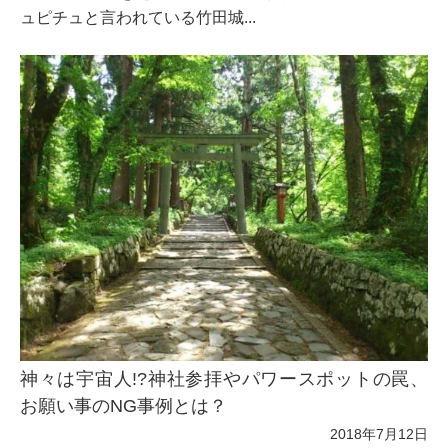
ュピチュと言われている竹田城...
神々は宇宙人!?神社参拝やパワースポットの罠、
お願い事のNG事例とは？
2018年7月12日