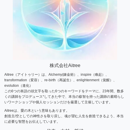
株式会社Aitree
Aitree（アイトゥリー）は、Alchemy(錬金術）、inspire（喚起）、
transformation（変容）、re-birth（再誕生）、enlightenment（覚醒）、
evolution（進化）
この6つの単語の頭文字を取った6つのキーワードをテーマに、23年間、数多
くの講師をプロデュース*してきた中で、本当の叡智を持った講師の素晴らし
いワークショップや個人セッションだけを厳選して主催しています。
Aitreeは、愛の木という意味もあります。
創造主/空としての神性さを取り戻し、魂が望む人生を創造できるよう、本当
に必要な智慧をお伝えしています。