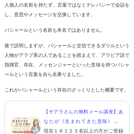
人個人の名前を持たず、言葉ではなくテレパシーで会話を
し、意思やメッセージを交換しています。
バシャールという名前も本名ではありません。
後で説明しますが、バシャールと交信できるダリルという
人物がアラブ系の人であることを踏まえて、アラビア語で
指揮官、存在、メッセンジャーといった意味を持つバシャ
ールという言葉を自ら名乗りました。
これがバシャールという存在のざっくりとした概要です。
【サアラさんの無料メール講座】あ
なたが《生まれてきた意味》を知
り、自分らしい幸せを生きる。
現在１６１２３名以上の方がご登録