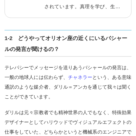
されています。真理を学び、生きて
いくことの意味を知り、さらに自分
らしく幸せになる方法。１回ごとに
テーマが決まっており、【１日を決
1-2 どうやってオリオン座の近くにいるバシャー
める朝】こそ、智慧を得るのに最適
ルの発言が聞けるの？
です。読んで取り組むワークなども
多数入っています。 読んだ方からは
テレパシーでメッセージを送りあうバシャールの発言は、
素晴らしいとの声を多数頂いており
一般の地球人には伝わらず、
チャネラー
という、ある意味
ます。
通訳のような媒介者、ダリル＝アンカを通じて我々は聞く
ことができています。
ダリルは元々宗教者でも精神世界の人でもなく、特殊効果
デザイナーとしてハリウッドでヴィジュアルエフェクトの
仕事をしていた、どちらかというと機械系のエンジニアで