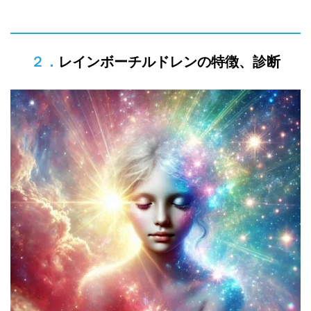
の凝縮』が無料で学べます。83話も
あるメール講座には、即日常に活か
２．レインボーチルドレンの特徴、診断
せる沢山の智慧はもちろん、今まで
の概念が崩壊するような沢山の気づ
きや、様々なワークなども織り込ま
れております。