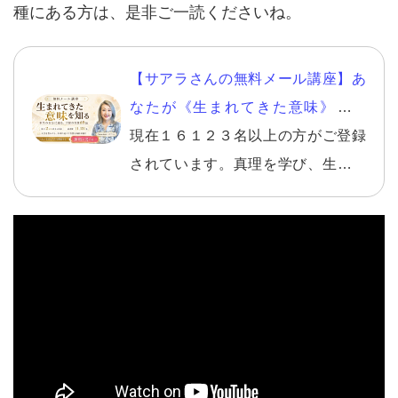
種にある方は、是非ご一読くださいね。
【サアラさんの無料メール講座】あ
なたが《生まれてきた意味》を知
り、自分らしい幸せを生きる。
現在１６１２３名以上の方がご登録
されています。真理を学び、生きて
いくことの意味を知り、さらに自分
らしく幸せになる方法。１回ごとに
テーマが決まっており、【１日を決
める朝】こそ、智慧を得るのに最適
です。読んで取り組むワークなども
多数入っています。 読んだ方からは
素晴らしいとの声を多数頂いており
ます。