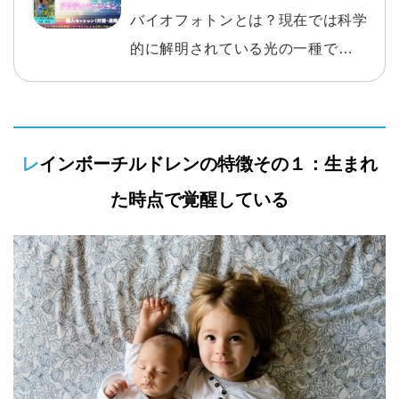
ン）』
バイオフォトンとは？現在では科学
的に解明されている光の一種です。
そのバイオフォトンをチャージし活
性化するのがバイオフォトンアクテ
ィベーションです。今までに数千人
レインボーチルドレンの特徴その１：生まれ
に施術をし、驚くべき成果が出てい
ます。ほんの一例ですが、腰痛、肩
た時点で覚醒している
こり、アトピー、アレルギー、慢性
疲労などの改善は数えきれないほど
あります。