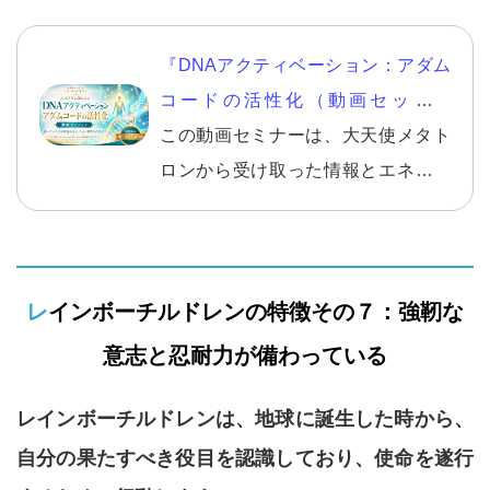
『DNAアクティベーション：アダム
コードの活性化（動画セッショ
ン）』
この動画セミナーは、大天使メタト
ロンから受け取った情報とエネルギ
ーを使った、ＤＮＡアクティベーシ
ョン（1時間ほど）が含まれており、
また、1回きりの活性化だけにならな
レインボーチルドレンの特徴その７：強靭な
いように、期間中は何度でも継続し
て活性化することができる、とても
意志と忍耐力が備わっている
お得な内容となっております。
レインボーチルドレンは、地球に誕生した時から、
自分の果たすべき役目を認識しており、使命を遂行