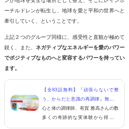
ンが地球を安全な場所として整え、そこにレインボ
ーチルドレンが転生し、地球を愛と平和の世界へと
牽引していく、ということです。
上記２つのグループ同様に、感受性と直観が極めて
鋭く、また、
ネガティブなエネルギーを愛のパワー
でポジティブなものへと変容するパワーを持ってい
ます。
【全83話無料】『頑張らないで整
う、からだと意識の再調律』無料メ
ールレッスン
心と体の調律師、有賀 雅高さんの数
多くの奇跡的な実体験から得た、
『本当に素晴らしい気づき（智慧）