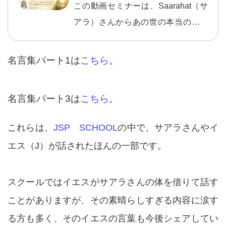
ー）』
この動画セミナーは、Saarahat（サ
アラ）さんからあの世の本当の仕組
みを学ぶことで、死に対する恐怖を
なくし、本当に幸せで、魂の望む人
名言集パート1は
こちら
。
生を歩むためのものです。間違いだ
らけの輪廻転生から正しい輪廻転生
名言集パート3は
こちら
。
の仕組みを知り、肉体を去った後、
アストラル界に正しく移行するため
これらは、
JSP SCHOOL
の中で、サアラさんやイ
の具体的な7つのステップが学べるセ
エス（J）が話されたほんの一部です。
ミナーです。
スクールではイエスがサアラさんの体を借りて話す
ことがありますが、その素晴らしすぎる内容に涙す
る方も多く、そのイエスの言葉も今後シェアしてい