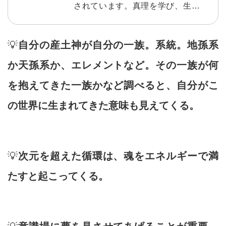
されています。真理を学び、生きて
いくことの意味を知り、さらに自分
らしく幸せになる方法。１回ごとに
💡
自分の産土神が自分の一族。系統。地孫系
テーマが決まっており、【１日を決
か天孫系か、エレメントなど。その一族が何
める朝】こそ、智慧を得るのに最適
を抱えてきた一族かなど調べると、自分がこ
です。読んで取り組むワークなども
多数入っています。 読んだ方からは
の世界に生まれてきた意味も見えてくる。
素晴らしいとの声を多数頂いており
ます。
💡
次元を超えた循環は、魂をエネルギーで満
たすと起こってくる。