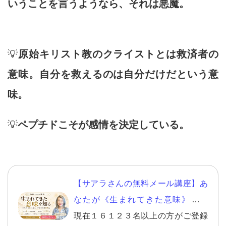
いうことを言うようなら、それは悪魔。
💡
原始キリスト教のクライストとは救済者の
意味。自分を救えるのは自分だけだという意
味。
💡
ペプチドこそが感情を決定している。
【サアラさんの無料メール講座】あ
なたが《生まれてきた意味》を知
り、自分らしい幸せを生きる。
現在１６１２３名以上の方がご登録