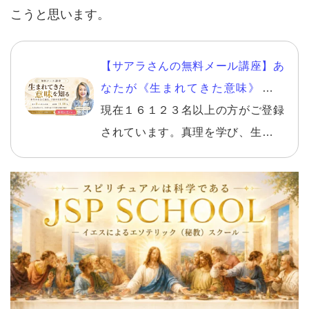
こうと思います。
【サアラさんの無料メール講座】あ
なたが《生まれてきた意味》を知
り、自分らしい幸せを生きる。
現在１６１２３名以上の方がご登録
されています。真理を学び、生きて
いくことの意味を知り、さらに自分
らしく幸せになる方法。１回ごとに
テーマが決まっており、【１日を決
める朝】こそ、智慧を得るのに最適
です。読んで取り組むワークなども
多数入っています。 読んだ方からは
素晴らしいとの声を多数頂いており
ます。