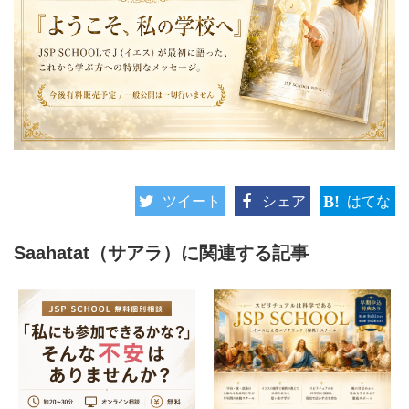
社、地球外生命体の真実を知ってく
ださい。
ツイート
シェア
はてな
Saahatat（サアラ）に関連する記事