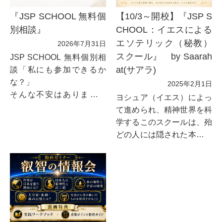
『JSP SCHOOL 無料個
【10/3～開校】『JSP S
別相談』
CHOOL：イエスによる
エソテリック（秘教）
2026年7月31日
スクール』 by Saarah
JSP SCHOOL 無料個別相
at(サアラ)
談「私にも参加できるか
な？」
2025年2月1日
そんな不安はありません
ヨシュア（イエス）によっ
か？JSP SCHOOLに興味
て進められ、精神世界を科
はあるけれど、
学するこのスクールは、殆
自分に合っている...
どの人には隠された本当に
知るべき宇宙の智慧や真理
を学び得ることで、まだま
だ眠っている私たちの本質
と可能性を目覚めさせま
す。それは、とてつもない
可能性を秘めた人類の本当
の力です。