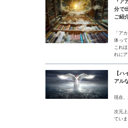
『ア
分で
ご紹
「アカ
体って
これほ
れにア
してま
【ハ
アル
現在、
次元上
ていま
くこと