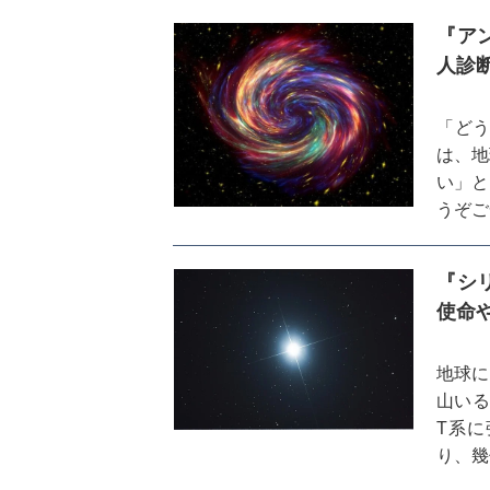
『ア
人診
「ど
は、地
い」と
うぞご
下げて
『シ
使命
地球に
山いる
T系
り、幾
星人か