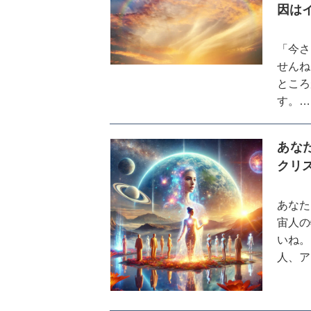
因は
「今さ
せんね
ところ
す。
インナ
ます。
あな
クリ
一つは
とです
この二
あなた
う。
宙人の
いね。
人、ア