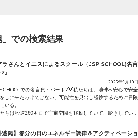
魂」での検索結果
ラさんとイエスによるスクール（JSP SCHOOL)名
ト2』
2025年9月10
 SCHOOLでの名言集：パート2💡私たちは、地球へ安心で安
をしに来たわけではない。可能性を見出し経験するために冒
ている。
たちは秒速260キロで宇宙空間を移動していて、瞬きしてい
たちは別の宇宙空間にいる。
、日々、瞬間瞬間、新しいポテン...
料遠隔】春分の日のエネルギー調律＆アクティベーシ