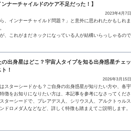
インナーチャイルドのケア不足だった！】
2023年4月7
ら、インナーチャイルド問題？」と意外に思われたかもしれ
。
が、これがまだネックになっている人が結構いらっしゃるの
ーチャイルド問題については、大きく分けて2つの側面があ
たの出身星はどこ？宇宙人タイプを知る出身惑星チェ
スト！
、自分を愛すること。もう一つは、自分の好きな活動をする
。
2026年3月15
つについて、またその方法についても、深堀りしていきまし
はスターシードかも？ご自身の出身惑星が知りたい方や、各
特徴をお知りになりたい方は、本記事を参考になさってくだ
スターシードで、プレアデス人、シリウス人、アルクトゥル
ンドロメダ人などなど、詳しく特徴も踏まえてご説明します。