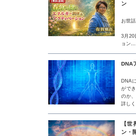
ン
お世話
3月2
ョン
を、皆
DN
からだ
有賀雅
DNA
ができ
参加方
のか、
詳しく
なので
【世
ン・