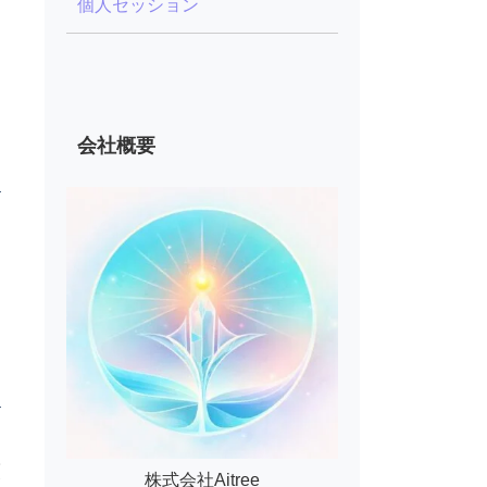
個人セッション
日
シ
会社概要
日
と
る
、
報
ョ
原
株式会社Aitree