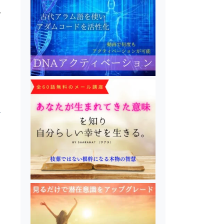
ダ
日
源
な
ど
り
』
日
沢
I
た
ス