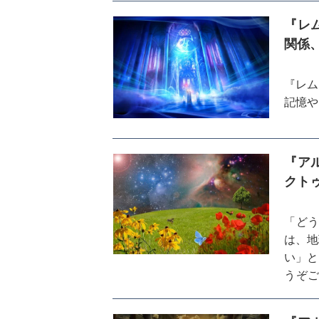
『レ
関係
『レム
記憶や
『ア
クト
「ど
は、地
い」と
うぞご
掘り下