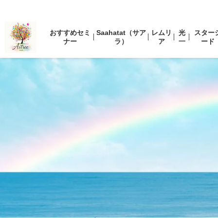
おすすめセミ
Saahatat（サア
レムリ
光
スター
ナー
ラ）
ア
一
ード