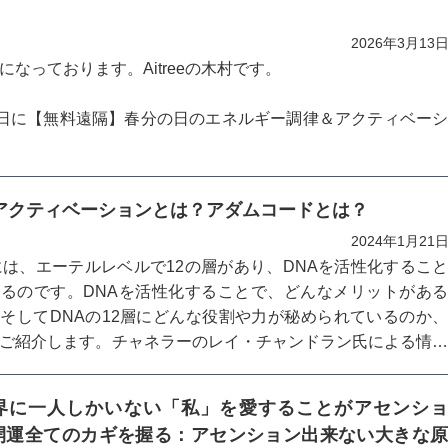
2026年3月13
になっております。Aitreeの木村です。
0日に【無料遠隔】春分の日のエネルギー調律＆アクティベー
様にプレゼントします！
Aアクティベーションとは？アダムコードとは？
と意識の調律師である
2024年1月21
高さんにお願いしましたら、快く引き受けてくれました。
には、エーテルレベルで12の層があり、DNAを活性化するこ
るのです。DNAを活性化することで、どんなメリットがあ
法については、ページ中段に書いてあります。こんな方...
そしてDNAの12層にどんな役割や力が秘められているのか
ご紹介します。チャネラーのレイ・チャンドラン氏による情
ここだけの特別な情報です。
界に一人しかいない「私」を愛することがアセンシ
開運全てのカギを握る：アセンション出来ない大きな