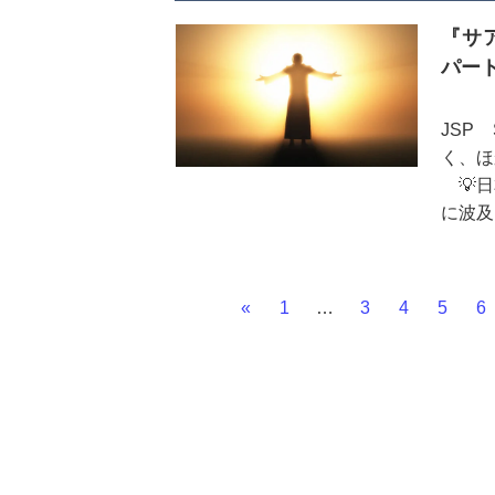
『サア
支配者
パー
を生き
JSP
く、ほ
💡日
に波及
💡レ
💡自
«
1
…
3
4
5
6