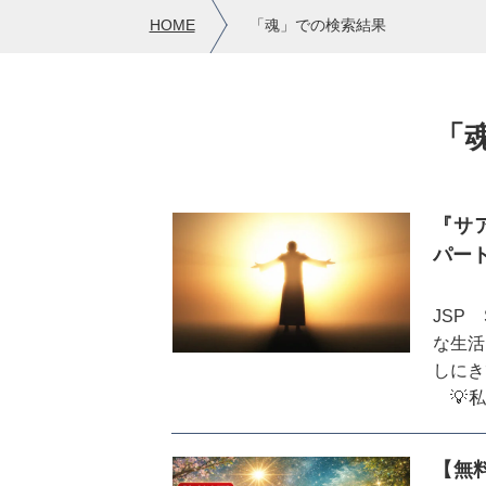
HOME
「魂」での検索結果
「
『サア
パー
JSP
な生活
しにき
💡私
間に私
そして
【無