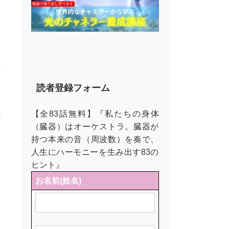
自
を
日
正
ぜ
そ
読者登録フォーム
介
【全83話無料】『私たちの身体
（臓器）はオーケストラ。臓器が
ュ
持つ本来の音（周波数）を奏で、
人生にハーモニーを生み出す83の
日
ヒント』
お名前(姓名)
し
い