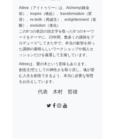
Aitree（アイトゥリー）は、Alchemy(錬金
日
術）、inspire（喚起）、transformation（変
容）、re-birth（再誕生）、enlightenment（覚
ま
醒）、evolution（進化）
この6つの単語の頭文字を取った6つのキーワ
で
ードをテーマに、23年間、数多くの講師をプ
ロデュース*してきた中で、本当の叡智を持っ
た講師の素晴らしいワークショップや個人セ
り
ッションだけを厳選して主催しています。
Aitreeは、愛の木という意味もあります。
ッ
創造主/空としての神性さを取り戻し、魂が望
こ
む人生を創造できるよう、本当に必要な智慧
をお伝えしています。
日
ょ
宇
代表 木村 哲雄
さ
ス