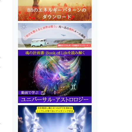
の
日
の
ル
日
源
な
ど
く