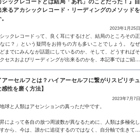
カシックレコードとは結局「あれ」のことだった！』
出来るアカシックレコード・リーディングのメソッド
介。
2023年1月25
シックレコードって、良く耳にするけど、結局のところその
なに？」という疑問をお持ちの方も多いことでしょう。 な
どまでにみんなが話題にしているのか、そして、どうすれば
クセスおよびリーディングが出来るのかを、本記事ではご紹
いります。
イアーセルフとは？ハイアーセルフに繋がりスピリチ
な感性を磨く方法】
2023年7月7
地球と人類はアセンションの真っただ中です。
昇によって各自の放つ周波数が異なるために、人類は多極化
すから、今は、誰かに追従するのではなく、自分軸で生きて
が基本です。