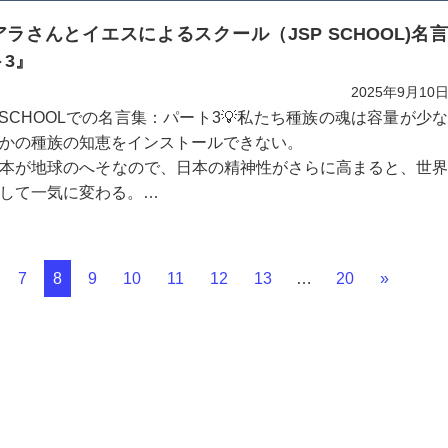
ラさんとイエスによるスクール（JSP SCHOOL)名
や多数派に従わず、自分だけの考えや直感に従って、この時
ト3』
ていくのは、不安を感じることかもし...
2025年9月10
 SCHOOLでの名言集：パート3💡私たち種族の魂は容量が少
かの種族の知恵をインストールできない。
本が地球のへそなので、日本の精神性がさらに高まると、世
して一気に変わる。
ムリアの源泉はバスクに残っている。
分の中で調和でき...
7
8
9
10
11
12
13
…
20
»