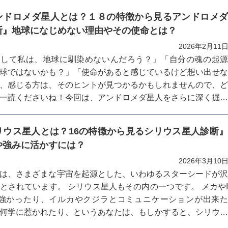
ンドロメダ星人とは？１８の特徴から見るアンドロメ
断』地球になじめない理由やその使命とは？
2026年2月11
うして私は、地球に馴染めないんだろう？」「自分の魂の起
球ではないかも？」「使命があると感じているけど想い出せ
、感じる方は、そのヒントが見つかるかもしれませんので、
一読くださいね！今回は、アンドロメダ星人をさらに深く掘
ご紹介してまいります。
リウス星人とは？16の特徴から見るシリウス星人診断
や強みに活かすには？
2026年3月10
は、さまざまな宇宙を起源とした、いわゆるスターシードが
とされています。 シリウス星人もその内の一つです。 メカや
に強かったり、イルカやクジラとコミュニケーションが出来
何学に惹かれたり、というあなたは、もしかすると、シリウ
もしれません！