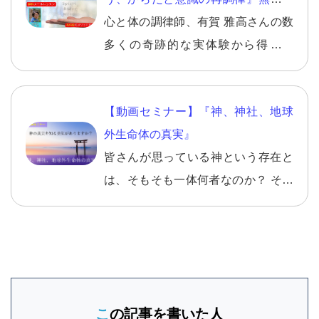
める朝】こそ、智慧を得るのに最適
ールレッスン
心と体の調律師、有賀 雅高さんの数
です。読んで取り組むワークなども
多くの奇跡的な実体験から得た、
多数入っています。 読んだ方からは
『本当に素晴らしい気づき（智慧）
素晴らしいとの声を多数頂いており
の凝縮』が無料で学べます。83話も
ます。
【動画セミナー】『神、神社、地球
あるメール講座には、即日常に活か
外生命体の真実』
せる沢山の智慧はもちろん、今まで
皆さんが思っている神という存在と
の概念が崩壊するような沢山の気づ
は、そもそも一体何者なのか？ そし
きや、様々なワークなども織り込ま
て、その神がいるとされる神社とは
れております。
そもそも何なのか？ 地球外生命体と
これからどう関わっていったら良い
のか？ などなど、これからの人生で
本当に必要な情報ですし、知ってお
この記事を書いた人
きべき情報ですので、 ぜひ、神、神