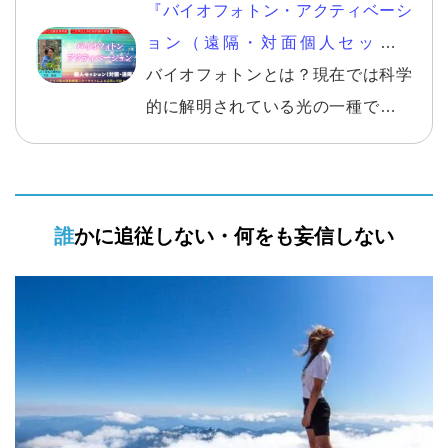
『バイオフォトン・アクティベーシ
ョン（遠隔・対面個人セッショ
ン）』
バイオフォトンとは？現在では科学
的に解明されている光の一種です。
そのバイオフォトンをチャージし活
性化するのがバイオフォトンアクテ
ィベーションです。今までに数千人
誰かに追従しない・何をも妄信しない
に施術をし、驚くべき成果が出てい
ます。ほんの一例ですが、腰痛、肩
こり、アトピー、アレルギー、慢性
疲労などの改善は数えきれないほど
あります。