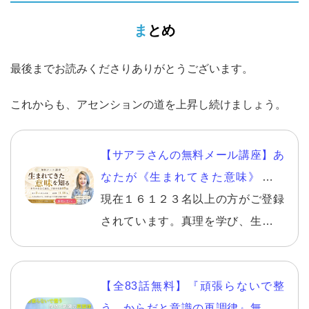
まとめ
最後までお読みくださりありがとうございます。
これからも、アセンションの道を上昇し続けましょう。
【サアラさんの無料メール講座】あ
なたが《生まれてきた意味》を知
り、自分らしい幸せを生きる。
現在１６１２３名以上の方がご登録
されています。真理を学び、生きて
いくことの意味を知り、さらに自分
らしく幸せになる方法。１回ごとに
【全83話無料】『頑張らないで整
テーマが決まっており、【１日を決
う、からだと意識の再調律』無料メ