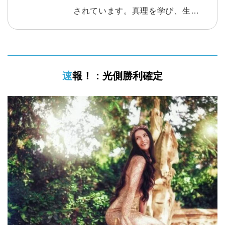
されています。真理を学び、生きて
いくことの意味を知り、さらに自分
らしく幸せになる方法。１回ごとに
テーマが決まっており、【１日を決
速報！：光側勝利確定
める朝】こそ、智慧を得るのに最適
です。読んで取り組むワークなども
多数入っています。 読んだ方からは
素晴らしいとの声を多数頂いており
ます。