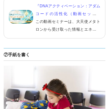
『DNAアクティベーション：アダム
コードの活性化（動画セッショ
ン）』
この動画セミナーは、大天使メタト
ロンから受け取った情報とエネルギ
ーを使った、ＤＮＡアクティベーシ
ョン（1時間ほど）が含まれており、
また、1回きりの活性化だけにならな
⑦手紙を書く
いように、期間中は何度でも継続し
て活性化することができる、とても
お得な内容となっております。