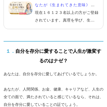
なたが《生まれてきた意味》を知
り、自分らしい幸せを生きる。
現在１６１２３名以上の方がご登録
されています。真理を学び、生きて
いくことの意味を知り、さらに自分
らしく幸せになる方法。１回ごとに
テーマが決まっており、【１日を決
１．自分を存分に愛することで人生が激変す
める朝】こそ、智慧を得るのに最適
です。読んで取り組むワークなども
るのはナゼ？
多数入っています。 読んだ方からは
素晴らしいとの声を多数頂いており
あなたは、自分を存分に愛してあげているでしょうか。
ます。
あなたが、人間関係、お金、健康、キャリアなど、人生の
全ての面で、満たされていると感じているなら、それは、
自分を存分に愛していることの証でしょう。