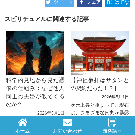
ツイート
シェア
はてな
です。読んで取り組むワークなども
多数入っています。 読んだ方からは
スピリチュアルに関連する記事
素晴らしいとの声を多数頂いており
ます。
科学的見地から見た憑
【神社参拝はサタンと
依の仕組み：なぜ他人
の契約だった！？】
同士の夫婦が似てくる
2026年5月1日
のか？
次元上昇と相まって、現在
は、さまざまな真実が暴露
2026年5月1日
されてきています。
多くの方がお気づきの通
り、地球は現在次元上昇の
ホーム
お問い合わせ
無料講座