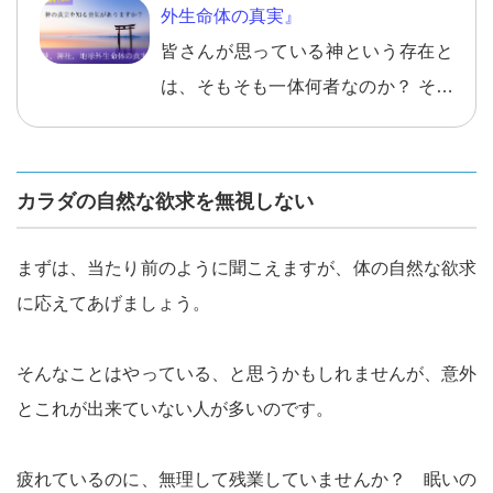
外生命体の真実』
皆さんが思っている神という存在と
は、そもそも一体何者なのか？ そし
て、その神がいるとされる神社とは
そもそも何なのか？ 地球外生命体と
これからどう関わっていったら良い
カラダの自然な欲求を無視しない
のか？ などなど、これからの人生で
本当に必要な情報ですし、知ってお
まずは、当たり前のように聞こえますが、体の自然な欲求
きべき情報ですので、 ぜひ、神、神
に応えてあげましょう。
社、地球外生命体の真実を知ってく
ださい。
そんなことはやっている、と思うかもしれませんが、意外
とこれが出来ていない人が多いのです。
疲れているのに、無理して残業していませんか？ 眠いの