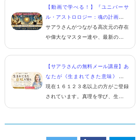
【動画で学べる！】『ユニバーサ
ル・アストロロジー：魂の計画書
Book of Lifeを読み解く』
サアラさんがつながる高次元の存在
や偉大なマスター達や、最新の宇宙
からの情報によって再構築された、
まったく新しい占星学を通じて読み
【サアラさんの無料メール講座】あ
解いていきます。 サアラさん独自の
なたが《生まれてきた意味》を知
特別な解釈とチャートを使うので、
り、自分らしい幸せを生きる。
現在１６１２３名以上の方がご登録
とにかく分かりやすく、占星術の知
されています。真理を学び、生きて
識は不要なので、どなたでもご参加
いくことの意味を知り、さらに自分
できます。
らしく幸せになる方法。１回ごとに
テーマが決まっており、【１日を決
める朝】こそ、智慧を得るのに最適